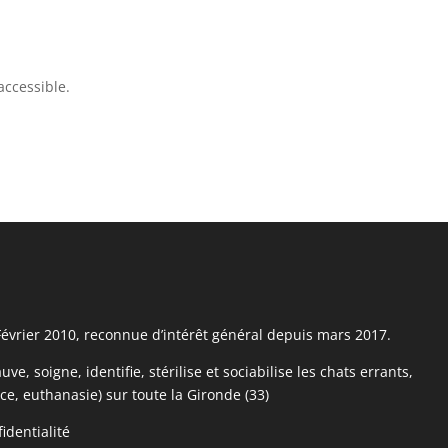
accessible.
Février 2010, reconnue d’intérêt général depuis mars 2017.
, soigne, identifie, stérilise et sociabilise les chats errants,
e, euthanasie) sur toute la Gironde (33)
identialité