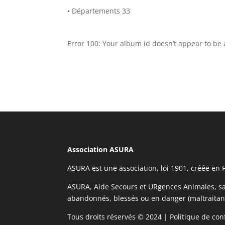
• Départements 33
Error 100: Your album id doesn’t appear to be 
Association ASURA
ASURA est une association, loi 1901, créée en 
ASURA, Aide Secours et URgences Animales, sauve
abandonnés, blessés ou en danger (maltraitanc
Tous droits réservés © 2024 |
Politique de conf